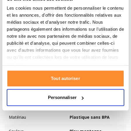
ses bouchons étanches, vous pouvez ranger le filtre en
Les cookies nous permettent de personnaliser le contenu
toute sécurité dans votre sac à dos ou votre sac. Que
et les annonces, d'offrir des fonctionnalités relatives aux
vous vous rendiez dans un endroit isolé ou que vous
médias sociaux et d'analyser notre trafic. Nous
souhaitiez vous préparer à une situation d'urgence, le
partageons également des informations sur l'utilisation de
LifeStraw Peak Series SOLO offre une solution fiable
notre site avec nos partenaires de médias sociaux, de
publicité et d'analyse, qui peuvent combiner celles-ci
pour obtenir de l'eau potable.
avec d'autres informations que vous leur avez fournies
ou qu'ils ont collectées lors de votre utilisation de leurs
Spécifications
services.
Marque
LifeStraw
Tout autoriser
Type de produit
Filtre à eau
Personnaliser
Poids
48 g
Matériau
Plastique sans BPA