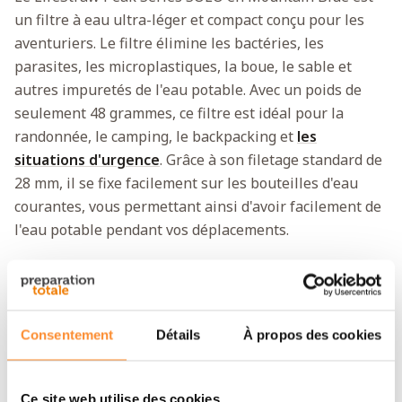
un filtre à eau ultra-léger et compact conçu pour les
aventuriers. Le filtre élimine les bactéries, les
parasites, les microplastiques, la boue, le sable et
autres impuretés de l'eau potable. Avec un poids de
seulement 48 grammes, ce filtre est idéal pour la
randonnée, le camping, le backpacking et
les
situations d'urgence
. Grâce à son filetage standard de
28 mm, il se fixe facilement sur les bouteilles d'eau
courantes, vous permettant ainsi d'avoir facilement de
l'eau potable pendant vos déplacements.
Conception conviviale et durable
Le
filtre à eau
est doté d'un système pratique à
bouchon rabattable qui vous permet de filtrer et de
Consentement
Détails
À propos des cookies
boire rapidement. Le filtre fournit 3 litres d'eau propre
par minute et offre une capacité totale de 2 000 litres.
Il est donc adapté à une utilisation prolongée. Grâce à
Ce site web utilise des cookies.