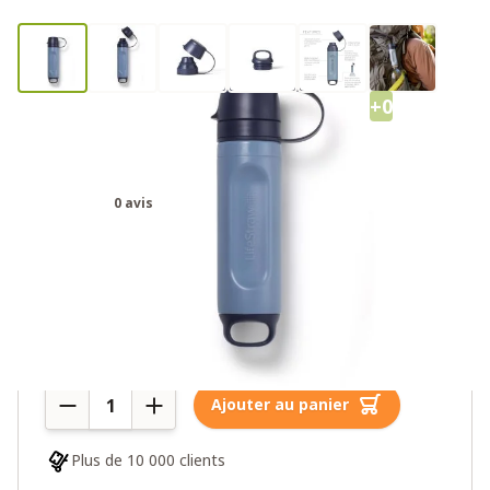
+0
LifeStraw Peak Série personnelle
Solo - Bleu montagne
0 avis
29,95€
Plus de 10 en stock
Quantité
Ajouter au panier
Plus de 10 000 clients