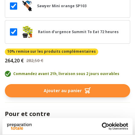
Sawyer Mini orange SP103
Ration d’urgence Summit To Eat 72 heures
10% remise
sur les produits complémentaires
264,20 €
282,50 €
Commandez avant 21h, livraison sous 2 jours ouvrables
Ajouter au panier
Pour et contre
Grande capacité de 136 litres pour un équipement
d’urgence complet