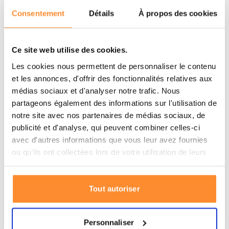
Consentement
Détails
À propos des cookies
Plusieurs compartiments pour un rangement clair
Facile à transporter grâce à ses 3 roulettes
Ce site web utilise des cookies.
Non totalement étanche
Les cookies nous permettent de personnaliser le contenu
et les annonces, d'offrir des fonctionnalités relatives aux
Ce
sac d’évacuation
à roulettes est conçu pour
médias sociaux et d'analyser notre trafic. Nous
transporter en une seule fois tous vos effets
partageons également des informations sur l'utilisation de
essentiels. Avec sa capacité impressionnante de 136
notre site avec nos partenaires de médias sociaux, de
litres et sa construction robuste, c’est le sac idéal pour
publicité et d'analyse, qui peuvent combiner celles-ci
les situations d’urgence où il faut partir rapidement et
avec d'autres informations que vous leur avez fournies
efficacement. Les fermetures éclair solides, les sangles
ou qu'ils ont collectées lors de votre utilisation de leurs
renforcées à double couture et les patins de protection
services.
garantissent une durabilité et une fiabilité optimales,
même en cas d’utilisation intensive.
Tout autoriser
Pratique et bien organisé
Personnaliser