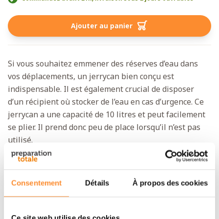
Ajouter au panier
Si vous souhaitez emmener des réserves d’eau dans
vos déplacements, un jerrycan bien conçu est
indispensable. Il est également crucial de disposer
d’un récipient où stocker de l’eau en cas d’urgence. Ce
jerrycan a une capacité de 10 litres et peut facilement
se plier. Il prend donc peu de place lorsqu’il n’est pas
utilisé.
Pratique et facile à utiliser
Pour être durable, un jerrycan doit être fait de
Consentement
Détails
À propos des cookies
matériaux flexibles. On évite ainsi le risque de fuites.
Ce récipient est en outre équipé d’un robinet facile à
tourner. Même les enfants n’auront aucune peine à s’en
Ce site web utilise des cookies.