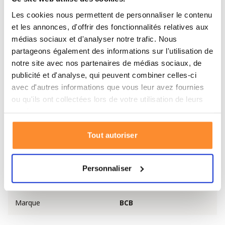
servir pour prendre de l’eau.
Les cookies nous permettent de personnaliser le contenu
et les annonces, d'offrir des fonctionnalités relatives aux
Spécifications du jerrycan pliable
médias sociaux et d'analyser notre trafic. Nous
partageons également des informations sur l'utilisation de
Capacité : 10 l
notre site avec nos partenaires de médias sociaux, de
Poids : 190 g
publicité et d'analyse, qui peuvent combiner celles-ci
Dimensions plié : 20 x 25 x 6 cm
avec d'autres informations que vous leur avez fournies
ou qu'ils ont collectées lors de votre utilisation de leurs
Dimensions déplié : 30 x 20 x 25 cm
services.
Solide et durable
Équipé de poignées intégrées
Tout autoriser
Marque : BCB
Personnaliser
Spécifications
Marque
BCB