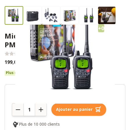
+0
Midland G9 Pro Work Edition
PMR446 (lot de 2)
0 avis
199,00€
240,00€
Plus de 10 en stock
Quantité
Ajouter au panier
Plus de 10 000 clients