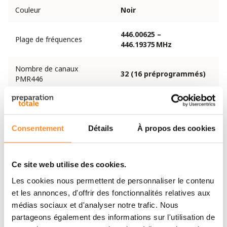
Couleur
Noir
446.00625 –
Plage de fréquences
446.19375 MHz
Nombre de canaux
32 (16 préprogrammés)
PMR446
Nombre de canaux LPD
69
Tons CTCSS
38
Consentement
Détails
À propos des cookies
Codes DCS
104
Ce site web utilise des cookies.
Type d’affichage
LCD
Les cookies nous permettent de personnaliser le contenu
et les annonces, d'offrir des fonctionnalités relatives aux
Matériau du boîtier
ABS
médias sociaux et d'analyser notre trafic. Nous
partageons également des informations sur l'utilisation de
Étanchéité
IPX4