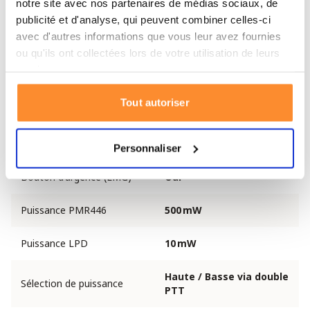
notre site avec nos partenaires de médias sociaux, de
publicité et d'analyse, qui peuvent combiner celles-ci
Résistant aux
avec d'autres informations que vous leur avez fournies
Oui
éclaboussures
ou qu'ils ont collectées lors de votre utilisation de leurs
services.
Fonction VOX
Oui, avec retour de voix
Tout autoriser
Dual Watch
Oui
Roger Beep
Oui
Personnaliser
Bouton d’urgence (EMG)
Oui
Puissance PMR446
500 mW
Puissance LPD
10 mW
Haute / Basse via double
Sélection de puissance
PTT