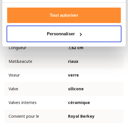
services.
Poids
700 grammes
Tout autoriser
Longueur
30 cm
Longueur du tube
25,4 cm
Personnaliser
Longueur
7,62 cm
Mat&eacute
riaux
Viseur
verre
Valve
silicone
Valves internes
céramique
Convient pour le
Royal Berkey