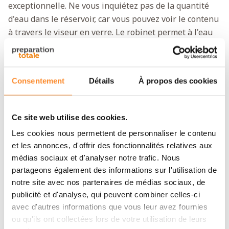
exceptionnelle. Ne vous inquiétez pas de la quantité
d'eau dans le réservoir, car vous pouvez voir le contenu
à travers le viseur en verre. Le robinet permet à l'eau
de conserver son goût naturel. Cela est possible grâce
à des matériaux tels que la céramique, le verre et
l'acier inoxydable. Tirez encore plus de votre Royal
Consentement
Détails
À propos des cookies
Berkey® avec le Berkey Water View™ Spigot 10".
Attention :
le robinet à voyant est déjà équipé d'un
Ce site web utilise des cookies.
robinet. Un robinet en inox séparé
n'est pas
Les cookies nous permettent de personnaliser le contenu
nécessaire
et ne doit pas être commandé séparément.
et les annonces, d'offrir des fonctionnalités relatives aux
médias sociaux et d'analyser notre trafic. Nous
Spécifications
partageons également des informations sur l'utilisation de
notre site avec nos partenaires de médias sociaux, de
Marque
Berkey
publicité et d'analyse, qui peuvent combiner celles-ci
avec d'autres informations que vous leur avez fournies
Type accessoire
RVS kijkglaskraantje
ou qu'ils ont collectées lors de votre utilisation de leurs