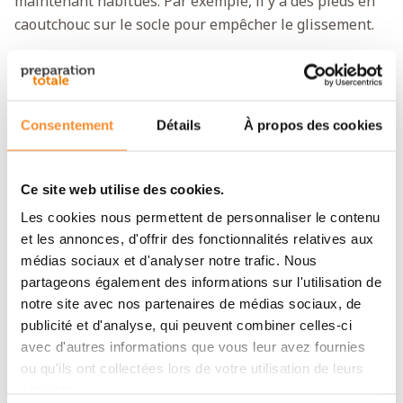
maintenant habitués. Par exemple, il y a des pieds en
caoutchouc sur le socle pour empêcher le glissement.
Comment choisir le socle idéal pour
votre modèle Berkey
Chaque modèle de socle Berkey a sa propre norme.
Consentement
Détails
À propos des cookies
C'est parce que le diamètre des filtres à eau varie. La
hauteur est toujours de 15 cm. Trouvez ci-dessous le
Ce site web utilise des cookies.
socle idéal pour votre Berkey:
Les cookies nous permettent de personnaliser le contenu
Socle pour Travel Berkey
- diamètre: 21 cm
et les annonces, d'offrir des fonctionnalités relatives aux
(hauteur 15 cm).
médias sociaux et d'analyser notre trafic. Nous
partageons également des informations sur l'utilisation de
Socle pour Big Berkey
- diamètre: 23 cm (hauteur
notre site avec nos partenaires de médias sociaux, de
15 cm).
publicité et d'analyse, qui peuvent combiner celles-ci
Socle pour Royal Berkey
- diamètre: 26 cm
avec d'autres informations que vous leur avez fournies
(hauteur 15 cm).
ou qu'ils ont collectées lors de votre utilisation de leurs
Socle pour Imperial & Crown Berkey
- diamètre:
services.