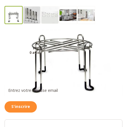
Socle Berkey Standard pour Royal
Berkey - 26 cm
0 avis
60,00€
Recevez un message dès que ce produit est à
nouveau disponible
S'inscrire