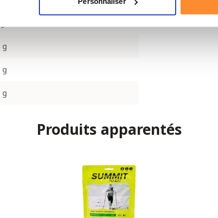
Personnaliser
 g
 g
 g
 g
Produits apparentés