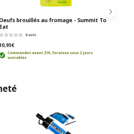
Oeufs brouillés au fromage - Summit To
Floc
Eat
Sum
0 avis
10,95€
8,95
Commandez avant 21h, livraison sous 2 jours
C
ouvrables
o
heté