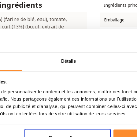
 ingrédients
Ingrédients prin
 (farine de blé, eau), tomate,
Emballage
cuit (13%) (bœuf, extrait de
urée d’ail, origan, basilic, sel,
Conservation
 sel, extrait de levure, poudre
re, huile de tournesol, extrait de
Détails
ies.
e personnaliser le contenu et les annonces, d'offrir des fonctio
2 kcal / 1926 kJ
rafic. Nous partageons également des informations sur l'utilisati
, de publicité et d'analyse, qui peuvent combiner celles-ci avec
 g
ils ont collectées lors de votre utilisation de leurs services.
 g
 g