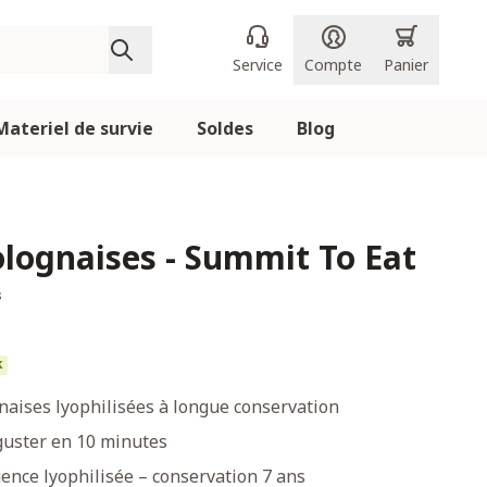
Service
Compte
Panier
Materiel de survie
Soldes
Blog
olognaises - Summit To Eat
s
k
naises lyophilisées à longue conservation
guster en 10 minutes
gence lyophilisée – conservation 7 ans