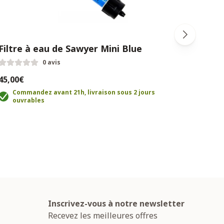
Filtre à eau de Sawyer Mini Blue
Rati
0 avis
45,00€
59,0
Commandez avant 21h, livraison sous 2 jours
C
ouvrables
o
Inscrivez-vous à notre newsletter
Recevez les meilleures offres