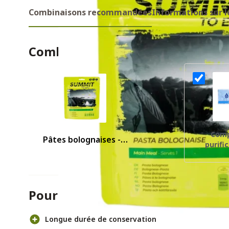
Combinaisons recommandées
Informations sur l
Combinaisons recommandes
Comp
Pâtes bolognaises -
purifi
Summit To Eat
Aquatab
Pour et contre
Longue durée de conservation