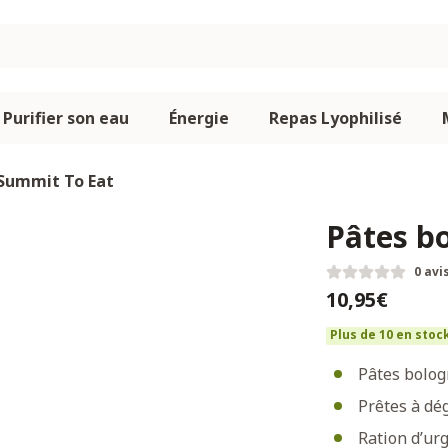
Purifier son eau
Énergie
Repas Lyophilisé
 Summit To Eat
Pâtes b
0 avi
10,95€
Plus de 10 en stoc
Pâtes bolog
Prêtes à dé
Ration d’ur