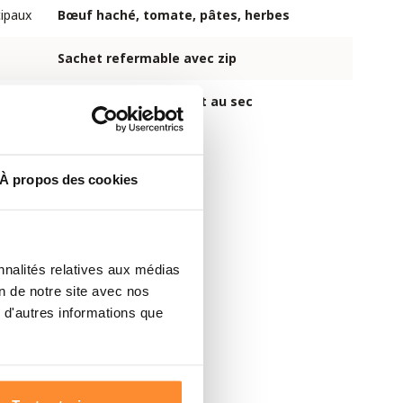
cipaux
Bœuf haché, tomate, pâtes, herbes
Sachet refermable avec zip
À conserver au frais et au sec
À propos des cookies
nnalités relatives aux médias
on de notre site avec nos
 d'autres informations que