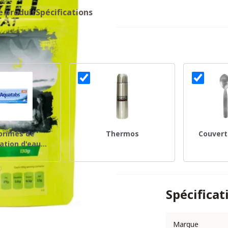
e produit
Spécifications
rimés de
Thermos
Couvert
cation d'eau
s, 50 pièces
Spécificat
Marque