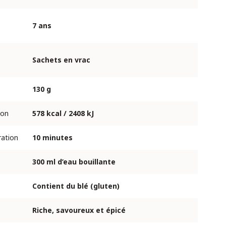
7 ans
Sachets en vrac
130 g
ion
578 kcal / 2408 kJ
ation
10 minutes
300 ml d’eau bouillante
Contient du blé (gluten)
Riche, savoureux et épicé