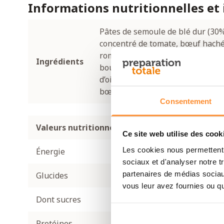
Informations nutritionnelles et
Pâtes de semoule de blé dur (30%)
concentré de tomate, bœuf haché 
romarin), oignon, huile de colza, p
Ingrédients
bouillon de bœuf (amidon de maïs,
d’oignon, graisse de bœuf en poud
bœuf).
Consentement
Valeurs nutritionnelles pour 100 g (sec)
Ce site web utilise des cook
Les cookies nous permettent d
Énergie
46
sociaux et d'analyser notre t
partenaires de médias sociaux
Glucides
36
vous leur avez fournies ou qu'
Dont sucres
8,5
Protéines
22