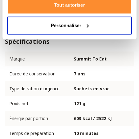
Tout autoriser
Fibres alimentaires
6,2 g
Sel
2 g
Personnaliser
Spécifications
Marque
Summit To Eat
Durée de conservation
7 ans
Type de ration d'urgence
Sachets en vrac
Poids net
121 g
Énergie par portion
603 kcal / 2522 kJ
Temps de préparation
10 minutes