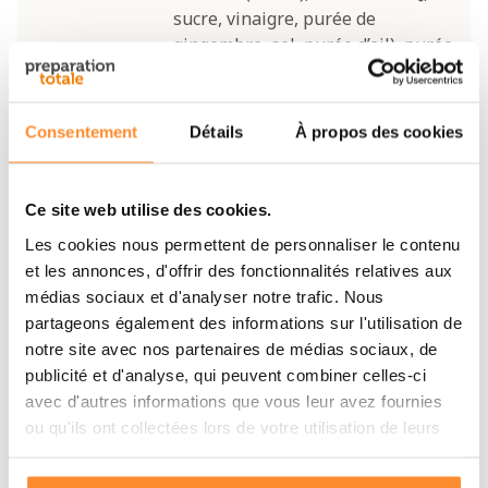
sucre, vinaigre, purée de
gingembre, sel, purée d’ail), purée
d’ail, sel, poivre blanc.
Consentement
Détails
À propos des cookies
Valeurs nutritionnelles pour 100 g (sec)
Énergie
498 kcal / 2084 kJ
Ce site web utilise des cookies.
Les cookies nous permettent de personnaliser le contenu
Glucides
45 g
et les annonces, d'offrir des fonctionnalités relatives aux
médias sociaux et d'analyser notre trafic. Nous
Dont sucres
6 g
partageons également des informations sur l'utilisation de
notre site avec nos partenaires de médias sociaux, de
Protéines
21 g
publicité et d'analyse, qui peuvent combiner celles-ci
avec d'autres informations que vous leur avez fournies
Lipides
25 g
ou qu'ils ont collectées lors de votre utilisation de leurs
services.
Dont saturés
2,7 g