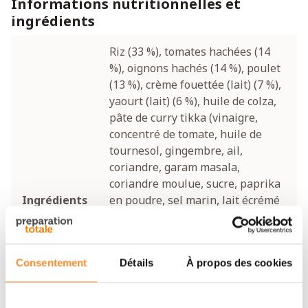
Informations nutritionnelles et
ingrédients
Riz (33 %), tomates hachées (14
%), oignons hachés (14 %), poulet
(13 %), crème fouettée (lait) (7 %),
yaourt (lait) (6 %), huile de colza,
pâte de curry tikka (vinaigre,
concentré de tomate, huile de
tournesol, gingembre, ail,
coriandre, garam masala,
coriandre moulue, sucre, paprika
Ingrédients
en poudre, sel marin, lait écrémé
en poudre, concentré de jus de
citron, cumin moulu, fenugrec
moulu, cardamome moulue,
Consentement
Détails
À propos des cookies
piment en poudre, acide lactique,
laurier, épaississant (gomme
xanthane), conservateurs (acide