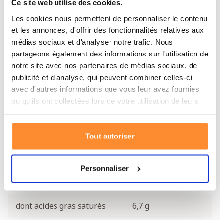
Ce site web utilise des cookies.
ascorbique, sorbate de
potassium), ail, farine de maïs,
Les cookies nous permettent de personnaliser le contenu
piment en poudre.
et les annonces, d'offrir des fonctionnalités relatives aux
médias sociaux et d'analyser notre trafic. Nous
partageons également des informations sur l'utilisation de
Valeurs nutritionnelles pour 100 g (sec)
notre site avec nos partenaires de médias sociaux, de
publicité et d'analyse, qui peuvent combiner celles-ci
Énergie
546 kcal / 2280 kJ
avec d'autres informations que vous leur avez fournies
ou qu'ils ont collectées lors de votre utilisation de leurs
Glucides
51,03 g
services.
dont sucres
5,52 g
Tout autoriser
Protéines
15,6 g
Personnaliser
Lipides
30,02 g
dont acides gras saturés
6,7 g