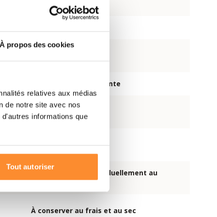
64.670 kcal
ions
164
À propos des cookies
es
96
15.450 ml d’eau bouillante
nnalités relatives aux médias
on de notre site avec nos
ation
10 minutes
 d'autres informations que
nes
±808 kcal
Tout autoriser
Repas emballés individuellement au
format poche
À conserver au frais et au sec