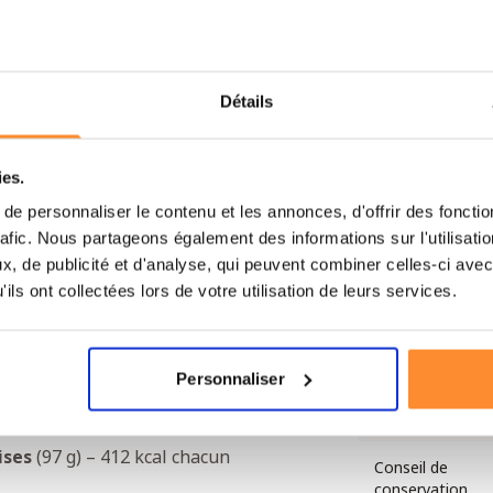
Énergie totale
al chacun
Nombre de port
n
Détails
cun
Nombre de barr
MRE-9
cal chacun
ies.
Eau nécessaire
8 g) – 624 kcal chacun
e personnaliser le contenu et les annonces, d'offrir des fonctio
rafic. Nous partageons également des informations sur l'utilisati
Temps de prépar
n
par repas
, de publicité et d'analyse, qui peuvent combiner celles-ci avec
ils ont collectées lors de votre utilisation de leurs services.
21 g) – 605 kcal chacun
Calories moyen
par repas
l chacun
Personnaliser
chacun
Emballage
hacun
ises
(97 g) – 412 kcal chacun
Conseil de
conservation