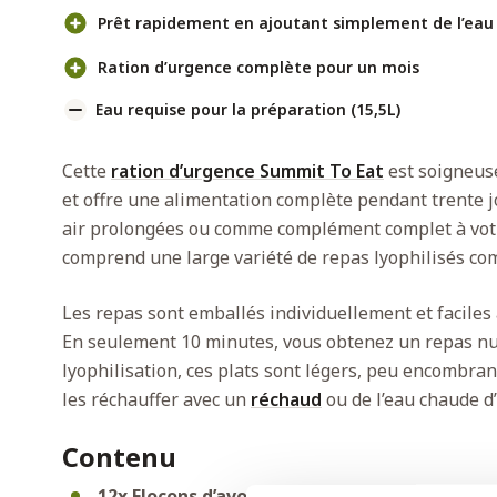
Prêt rapidement en ajoutant simplement de l’eau 
Ration d’urgence complète pour un mois
Eau requise pour la préparation (15,5L)
Cette
ration d’urgence Summit To Eat
est soigneu
et offre une alimentation complète pendant trente jo
air prolongées ou comme complément complet à votr
comprend une large variété de repas lyophilisés c
Les repas sont emballés individuellement et faciles à
En seulement 10 minutes, vous obtenez un repas nutr
lyophilisation, ces plats sont légers, peu encombra
les réchauffer avec un
réchaud
ou de l’eau chaude d
Contenu
12x Flocons d’avoine à la framboise
(98 g) – 4