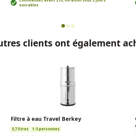
Commandez avant 21h, livraison sous 2 jours
ouvrables
utres clients ont également ac
Filtre à eau Travel Berkey
5,7 litres
1-3 personnes