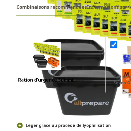
Combinaisons recommandées
Informations sur l
Combinaisons recommandes
Ration 
Ration d’urgence Summit
Seven O
To Eat 30 jours
Pour et contre
Léger grâce au procédé de lyophilisation