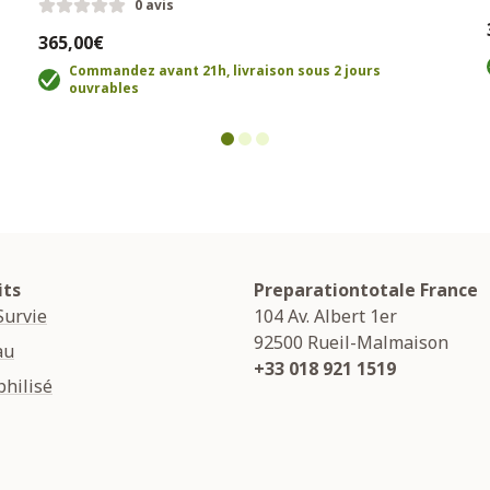
0 avis
365,00€
Commandez avant 21h, livraison sous 2 jours
ouvrables
its
Preparationtotale France
Survie
104 Av. Albert 1er
92500
Rueil-Malmaison
au
+33 018 921 1519
hilisé