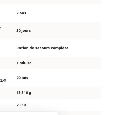
7 ans
n
30 jours
Ration de secours complète
1 adulte
20 ans
RE-9
13.316 g
2.310