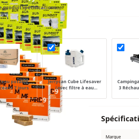
e produit
Spécifications
d’eau potable
Jerrycan Cube Lifesaver
Campinga
ceans 7 jours
(avec filtre à eau
3 Réchau
intégré)
Spécificat
Marque