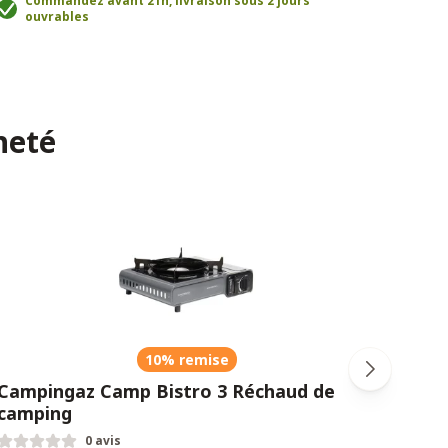
Commandez avant 21h, livraison sous 2 jours
ouvrables
T
heté
10% remise
Campingaz Camp Bistro 3 Réchaud de
BioL
camping
0 avis