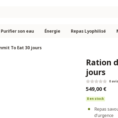
Purifier son eau
Énergie
Repas Lyophilisé
mmit To Eat 30 jours
Ration 
jours
0 avi
549,00 €
8 en stock
Repas savou
d’urgence