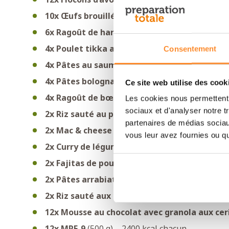
10x Œufs brouillés au fromage
(87 g) – 454 kc
6x Ragoût de haricots
(102 g) – 601 kcal chacu
4x Poulet tikka avec riz
(126 g) – 688 kcal cha
Consentement
4x Pâtes au saumon et brocoli
(117 g) – 608 k
4x Pâtes bolognaises
(130 g) – 578 kcal chacun
Ce site web utilise des cook
4x Ragoût de bœuf avec pommes de terre
(11
Les cookies nous permettent d
sociaux et d'analyser notre t
2x Riz sauté au poulet
(121 g) – 603 kcal chacu
partenaires de médias sociaux
2x Mac & cheese
(118 g) – 603 kcal chacun
vous leur avez fournies ou qu'
2x Curry de légumes tikka masala avec riz
(1
2x Fajitas de poulet avec riz
(128 g) – 604 kca
2x Pâtes arrabiata épicées
(156 g) – 601 kcal 
2x Riz sauté aux légumes
(121 g) – 654 kcal c
12x Mousse au chocolat avec granola aux cer
12x MRE-9
(500 g) – 2400 kcal chacun