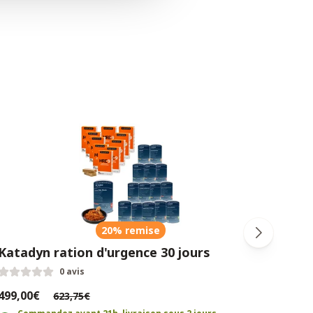
20% remise
Katadyn ration d'urgence 30 jours
Rati
30 j
0 avis
499,00€
623,75€
833,