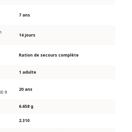
7 ans
n
14 jours
Ration de secours complète
1 adulte
20 ans
RE-9
6.658 g
2.310