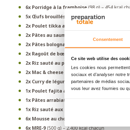
6x Porridge à la framboise
(98 g) – 454 kcal c
5x Œufs brouillés au fromage
(87 g) – 454 kca
2x Poulet tikka avec riz
(126 g) – 688 kcal cha
2x Pâtes au saumon et brocoli
(117 g) – 608 k
Consentement
2x Pâtes bolognaises
(130 g) – 578 kcal chacun
2x Ragoût de bœuf avec pommes de terre
(11
Ce site web utilise des cook
2x Riz sauté au poulet
(121 g) – 603 kcal
Les cookies nous permettent d
2x Mac & cheese
(118 g) – 603 kcal
sociaux et d'analyser notre t
2x Curry de légumes tikka masala avec riz
(12
partenaires de médias sociaux
vous leur avez fournies ou qu'
1x Poulet fajita avec riz
(128 g) – 604 kcal
1x Pâtes arrabiata épicées
(156 g) – 601 kcal
1x Riz sauté aux légumes
(121 g) – 654 kcal
6x Mousse au chocolat avec granola aux ceri
6x MRE-9
(500 g) – 2.400 kcal chacun