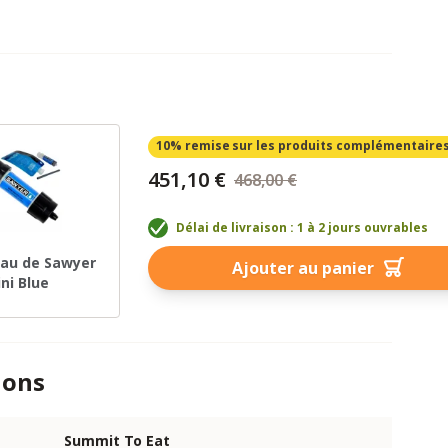
10% remise
sur les produits complémentaire
451,10 €
468,00 €
Délai de livraison : 1 à 2 jours ouvrables
 eau de Sawyer
Ajouter au panier
ni Blue
ions
Summit To Eat