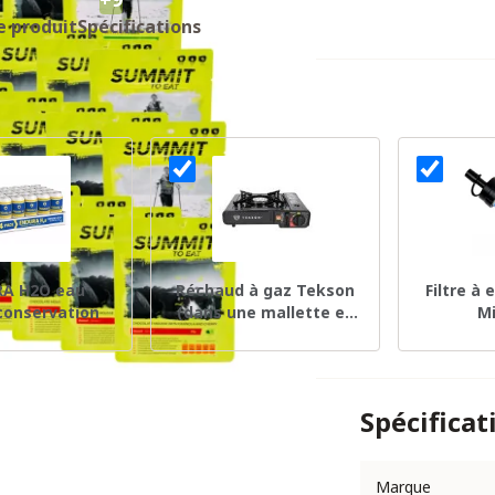
e produit
Spécifications
A H2O eau
Réchaud à gaz Tekson
Filtre à
conservation
(dans une mallette en
Mi
plastique)
Spécificat
Marque