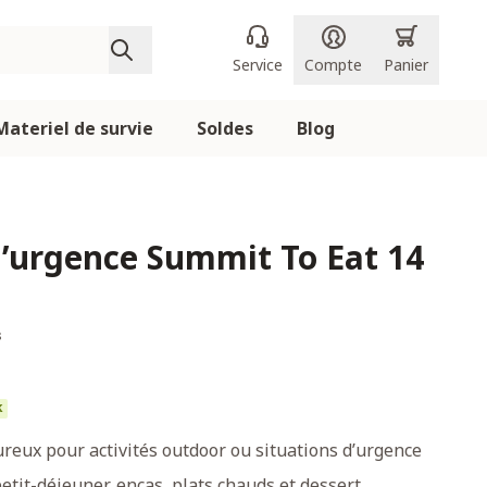
Service
Compte
Panier
Materiel de survie
Soldes
Blog
d’urgence Summit To Eat 14
s
k
reux pour activités outdoor ou situations d’urgence
tit-déjeuner, encas, plats chauds et dessert