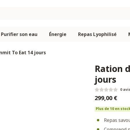
Purifier son eau
Énergie
Repas Lyophilisé
mmit To Eat 14 jours
Ration 
jours
0 avi
299,00 €
Plus de 10 en stoc
Repas savou
Comprend pe