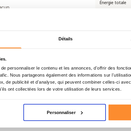
Énergie totale
hacun
l chacun
Nombre de port
cun
Nombre de barr
cal chacun
MRE-9
Détails
Eau nécessaire
8 g) – 624 kcal chacun
ies.
Temps de prépar
e personnaliser le contenu et les annonces, d'offrir des fonctio
par repas
rafic. Nous partageons également des informations sur l'utilisati
1 g) – 605 kcal
, de publicité et d'analyse, qui peuvent combiner celles-ci avec
Moyenne kcal pa
ils ont collectées lors de votre utilisation de leurs services.
repas
Emballage
Personnaliser
ses
(97 g) – 412 kcal chacun
Stockage