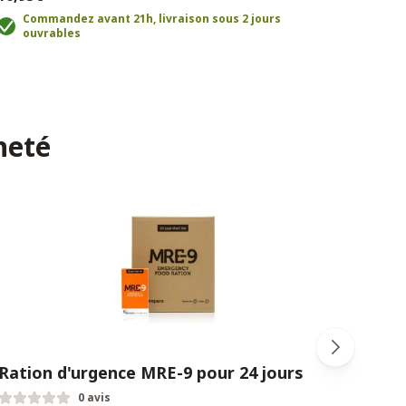
10,9
Commandez avant 21h, livraison sous 2 jours
ouvrables
C
o
heté
Ration d'urgence MRE-9 pour 24 jours
Cam
cam
0 avis