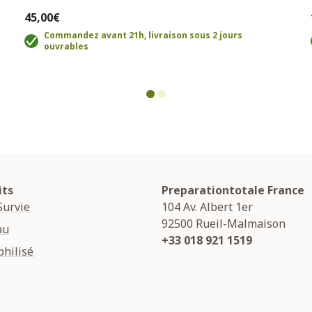
45,00€
Commandez avant 21h, livraison sous 2 jours
ouvrables
its
Preparationtotale France
Survie
104 Av. Albert 1er
92500
Rueil-Malmaison
au
+33 018 921 1519
hilisé