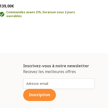
139,00€
35,0
Commandez avant 21h, livraison sous 2 jours
ouvrables
C
o
Inscrivez-vous à notre newsletter
Recevez les meilleures offres
Adresse email
Inscription