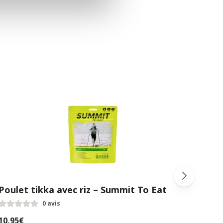
Poulet tikka avec riz – Summit To Eat
Pâte
Eat
0 avis
10,95€