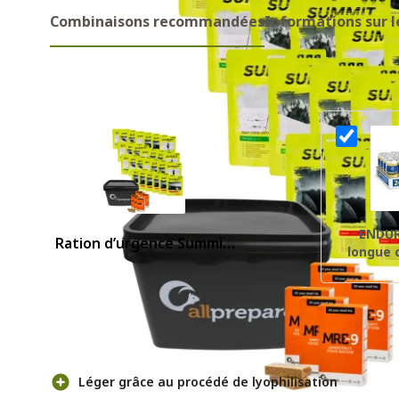
Combinaisons recommandées
Informations sur l
Combinaisons recommandes
ENDUR
Ration d’urgence Summit
longue 
To Eat 14 jours
Pour et contre
Léger grâce au procédé de lyophilisation