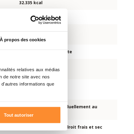
32.335 kcal
ions
82
es
48
À propos des cookies
7.725 ml d’eau bouillante
ation
10 minutes
nnalités relatives aux médias
on de notre site avec nos
 d'autres informations que
r
±808 kcal
Repas emballés individuellement au
format poche
Tout autoriser
Conserver dans un endroit frais et sec