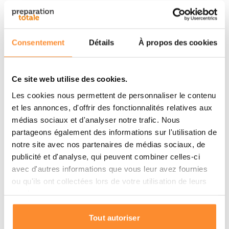
durée de vie illimitée, à condition d'être correctement
entretenu, et constitue donc un choix durable pour les
aventuriers qui ne veulent faire aucun compromis sur
Consentement
Détails
À propos des cookies
la qualité et la sécurité de l'eau.
Spécifications
Ce site web utilise des cookies.
Les cookies nous permettent de personnaliser le contenu
Marque
Sawyer
et les annonces, d'offrir des fonctionnalités relatives aux
médias sociaux et d'analyser notre trafic. Nous
Capacité
24 onces / 1 litre
partageons également des informations sur l'utilisation de
notre site avec nos partenaires de médias sociaux, de
Matériau
plastique sans BPA
publicité et d'analyse, qui peuvent combiner celles-ci
avec d'autres informations que vous leur avez fournies
fibre creuse de 0,1
Type de filtre
ou qu'ils ont collectées lors de votre utilisation de leurs
micron
services.
Réduction des bactéries
99,99999 %
Tout autoriser